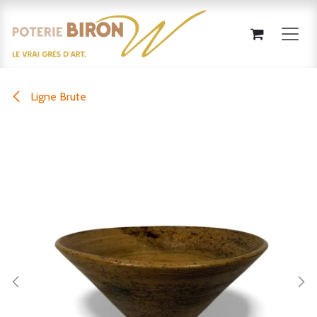
Se rendre au contenu
Ligne Brute