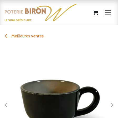
Se rendre au contenu
Meilleures ventes