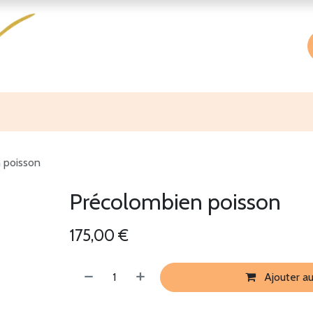
Accueil
Boutique
À propos
 poisson
Précolombien poisson
175,00
€
Ajouter au