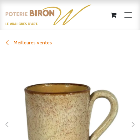
Se rendre au contenu
Meilleures ventes