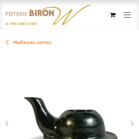
Se rendre au contenu
Meilleures ventes