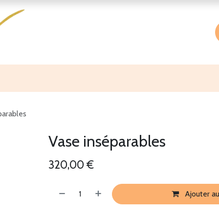
Accueil
Boutique
À propos
parables
Vase inséparables
320,00
€
Ajouter au