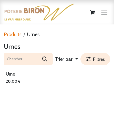
Se rendre au contenu
Produits
Urnes
Urnes
Trier par
Filtres
Urne
20,00
€