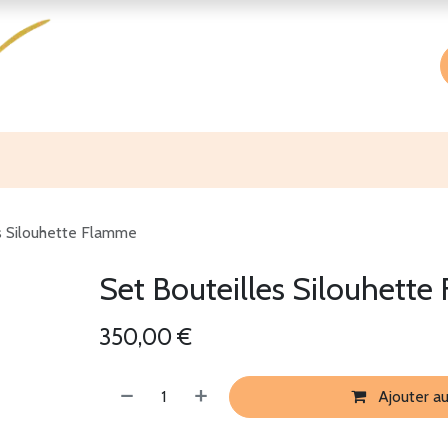
Accueil
Boutique
À propos
s Silouhette Flamme
Set Bouteilles Silouhett
350,00
€
Ajouter au