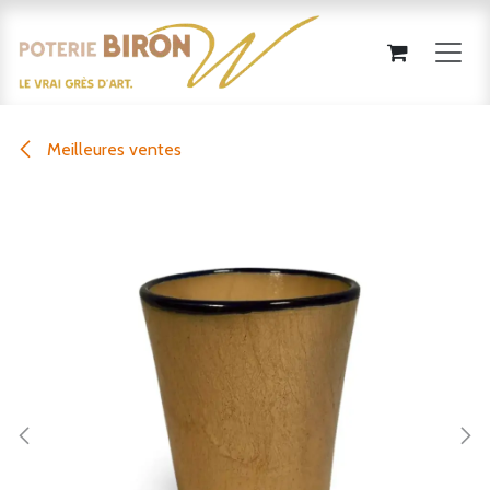
Se rendre au contenu
Meilleures ventes