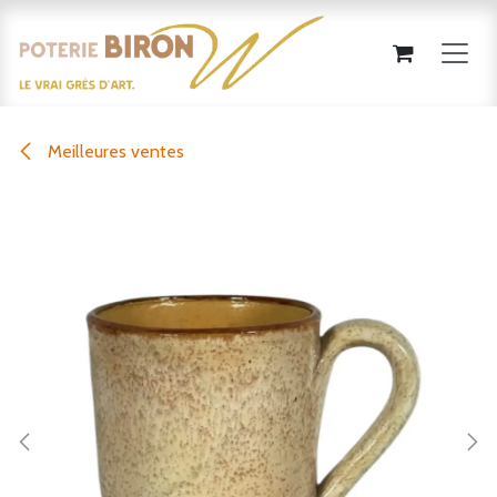
Se rendre au contenu
Meilleures ventes