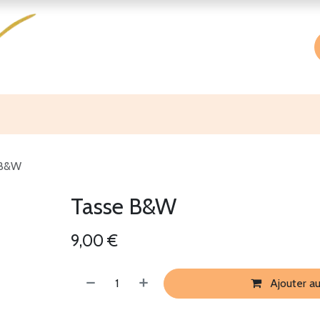
Accueil
Boutique
À propos
 B&W
Tasse B&W
9,00
€
Ajouter au