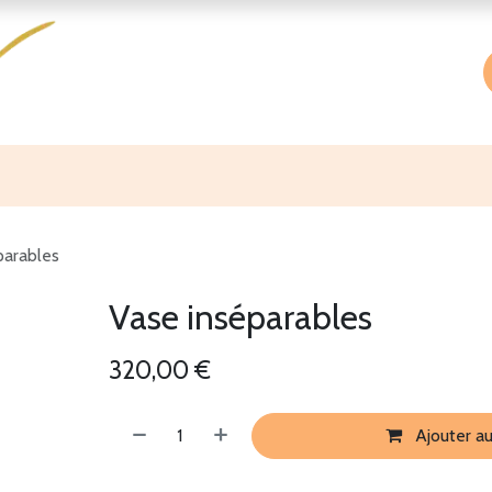
Accueil
Boutique
À propos
parables
Vase inséparables
320,00
€
Ajouter au