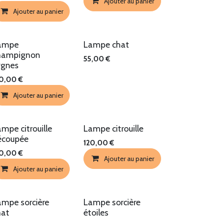
Ajouter au panier
Ajouter au panier
ampe
Lampe chat
hampignon
55,00
€
ygnes
30,00
€
Ajouter au panier
mpe citrouille
Lampe citrouille
écoupée
120,00
€
50,00
€
Ajouter au panier
Ajouter au panier
ampe sorcière
Lampe sorcière
hat
étoiles