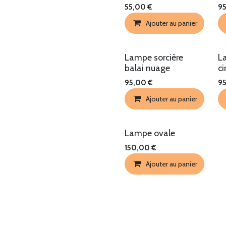
55,00
€
9
Ajouter au panier
Lampe sorcière
L
balai nuage
ci
95,00
€
9
Ajouter au panier
Lampe ovale
150,00
€
Ajouter au panier