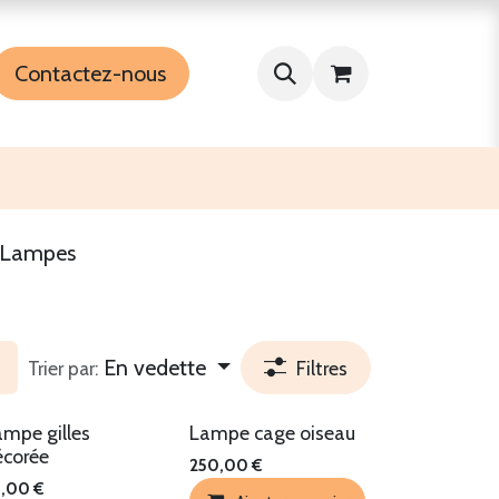
Contactez-nous
Lampes
En vedette
Trier par:
Filtres
ampe gilles
Lampe cage oiseau
écorée
250,00
€
5,00
€