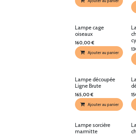
Ajouter au panier
Lampe cage
L
oiseaux
c
c
160,00
€
1
Ajouter au panier
Lampe découpée
La
Ligne Brute
d
165,00
€
1
Ajouter au panier
Lampe sorcière
L
marmitte
c