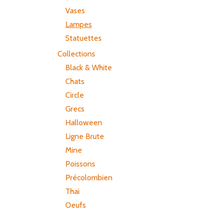
Vases
Lampes
Statuettes
Collections
Black & White
Chats
Circle
Grecs
Halloween
Ligne Brute
Mine
Poissons
Précolombien
Thai
Oeufs