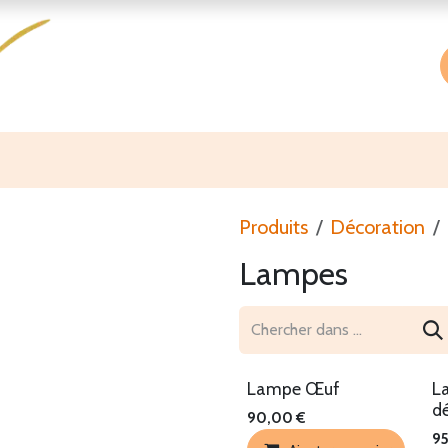
Accueil
Boutique
À propos
Produits
Décoration
Lampes
Lampe Œuf
L
d
90,00
€
9