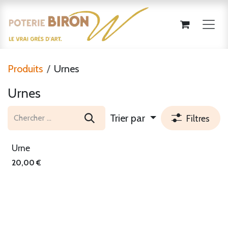
Se rendre au contenu
Produits
Urnes
Urnes
Trier par
Filtres
Urne
20,00
€